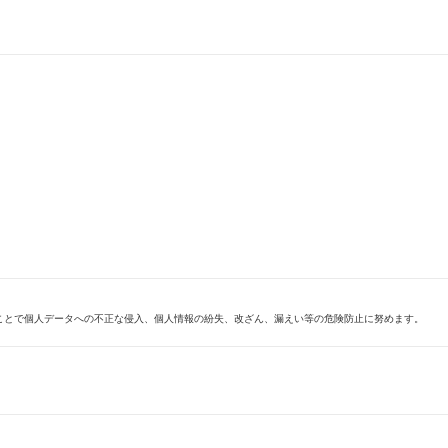
ことで個人データへの不正な侵入、個人情報の紛失、改ざん、漏えい等の危険防止に努めます。