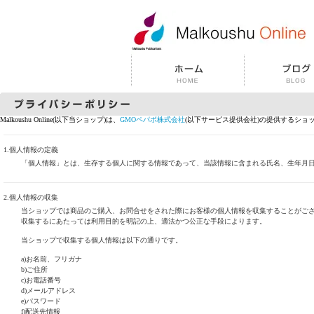
Malkoushu Online(以下当ショップ)は、
GMOペパボ株式会社
(以下サービス提供会社)の提供するショ
1.個人情報の定義
「個人情報」とは、生存する個人に関する情報であって、当該情報に含まれる氏名、生年月
2.個人情報の収集
当ショップでは商品のご購入、お問合せをされた際にお客様の個人情報を収集することがご
収集するにあたっては利用目的を明記の上、適法かつ公正な手段によります。
当ショップで収集する個人情報は以下の通りです。
a)お名前、フリガナ
b)ご住所
c)お電話番号
d)メールアドレス
e)パスワード
f)配送先情報