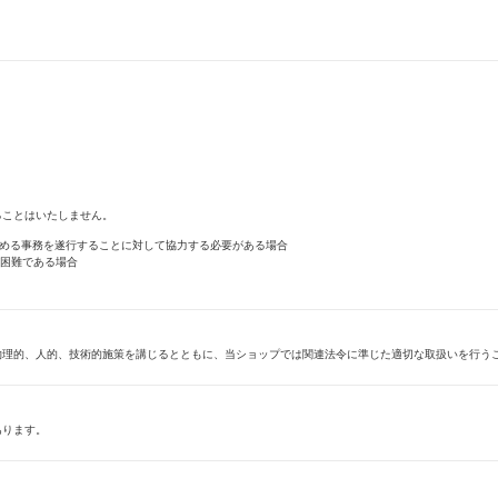
ることはいたしません。
定める事務を遂行することに対して協力する必要がある場合
が困難である場合
物理的、人的、技術的施策を講じるとともに、当ショップでは関連法令に準じた適切な取扱いを行う
あります。