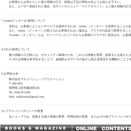
お客様からお預かりした個人情報の訂正・削除は下記の問合せ先よりお知らせ下さい。
また、ユーザー登録された場合、当サイトのメニュー「マイアカウント」より個人情報の訂
7.cookie(クッキー)の使用について
当社は、お客様によりよいサービスを提供するため、cookie （クッキー）を使用するこ
また、cookie （クッキー）の受け入れを希望されない場合は、ブラウザの設定で変更するこ
※cookie （クッキー）とは、サーバーコンピュータからお客様のブラウザに送信され、お
8.SSLの使用について
個人情報の入力時には、セキュリティ確保のため、これらの情報が傍受、妨害または改ざんされることを防
※ SSLは情報を暗号化することで、盗聴防止やデータの改ざん防止送受信する機能のことで
9.お問合せ先
株式会社マルコーシュ・パブリケーション
〒386-0402
長野県上田市藤原田326
Tel: 0268-42-6596
Mail: malkoushu@gmail.com
10.プライバシーポリシーの変更
当ショップでは、収集する個人情報の変更、利用目的の変更、またはその他プライバシーポ