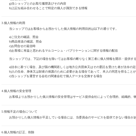
g)当ショップとのお取引履歴及びその内容
h)上記を組み合わせることで特定の個人が識別できる情報
3.個人情報の利用
当ショップではお客様からお預かりした個人情報の利用目的は以下の通りです。
a)ご注文の確認、照会
b)商品発送の確認、照会
c)お問合せの返信時
d)お客様に有益と思われるマルコーシュ・パブリケーションに関する情報の配信
当ショップでは、下記の場合を除いてはお客様の断りなく第三者に個人情報を開示・提供す
a)法令に基づく場合、及び国の機関若しくは地方公共団体又はその委託を受けた者が法令の
b)人の生命、身体又は財産の保護のために必要がある場合であって、本人の同意を得ること
c)当ショップを運営する会社の関連会社で個人データを交換する場合
4.個人情報の安全管理
お客様よりお預かりした個人情報の安全管理はサービス提供会社によって合理的、組織的、
5.情報不足の場合について
お預かりした個人情報が不足している場合には、当委員会のサービスを提供できない場合が
6.個人情報の訂正、削除